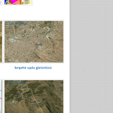
☐
332 Tıklanma
kırşehir uydu görüntüsü
☐
295 Tıklanma