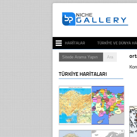
HARITALAR
TÜRKIYE VE DÜNYA HA
ort
Kon
TÜRKIYE HARITALARI