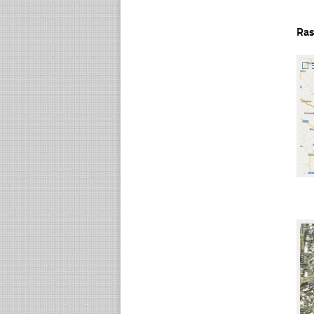
Ras
☐
☐