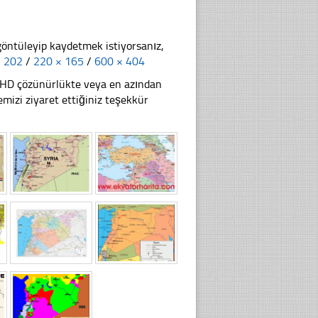
göntüleyip kaydetmek istiyorsanız,
× 202
/
220 × 165
/
600 × 404
li HD çözünürlükte veya en azından
izi ziyaret ettiğiniz teşekkür