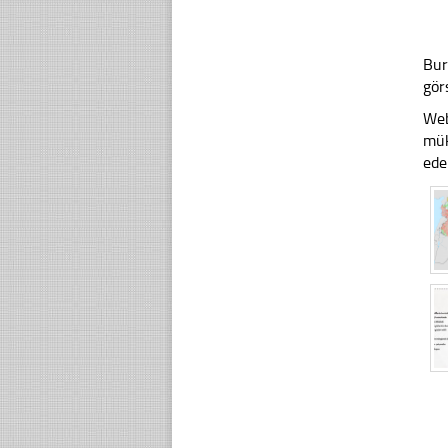
Bur
gör
Web
mük
ede