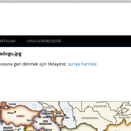
RITALARI
UYDU GÖRÜNTÜLERI
adogu.jpg
usuna geri dönmek için tıklayınız.
suriye haritası