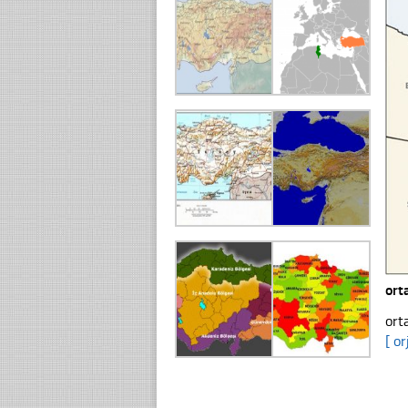
ort
ort
[ or