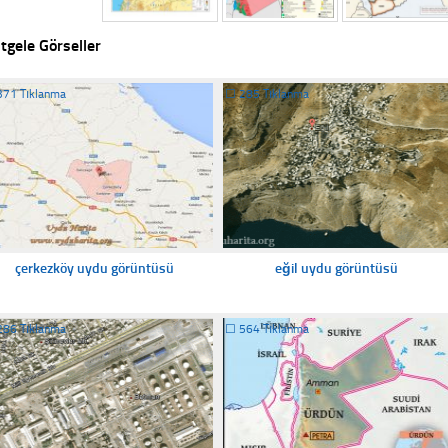
tgele Görseller
371 Tıklanma
☐
285 Tıklanma
çerkezköy uydu görüntüsü
eğil uydu görüntüsü
286 Tıklanma
☐
564 Tıklanma