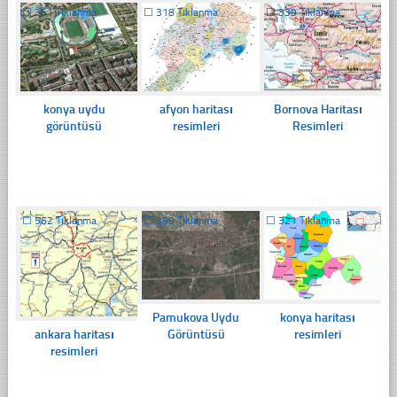
☐
351 Tıklanma
☐
318 Tıklanma
☐
339 Tıklanma
konya uydu
afyon haritası
Bornova Haritası
görüntüsü
resimleri
Resimleri
☐
562 Tıklanma
☐
399 Tıklanma
☐
321 Tıklanma
Pamukova Uydu
konya haritası
ankara haritası
Görüntüsü
resimleri
resimleri