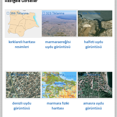
Rastgele Görseller
☐
366 Tıklanma
☐
323 Tıklanma
☐
304 Tıklanma
kırklareli haritası
marmaraereğlsi
halfeti uydu
resimleri
uydu görüntüsü
görüntüsü
☐
376 Tıklanma
☐
339 Tıklanma
☐
266 Tıklanma
denizli uydu
marmara fiziki
amasra uydu
görüntüsü
haritası
görüntüsü