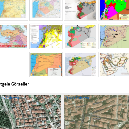
tgele Görseller
275 Tıklanma
☐
423 Tıklanma