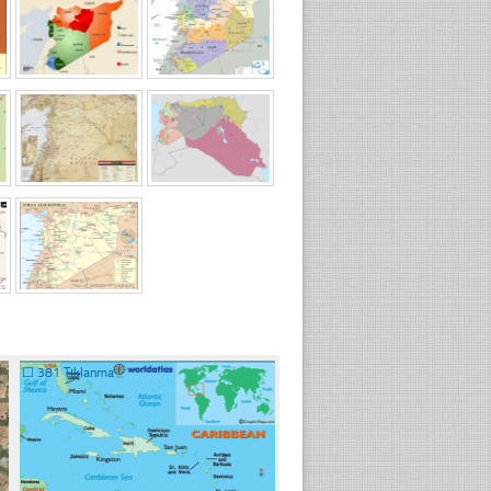
☐
381 Tıklanma