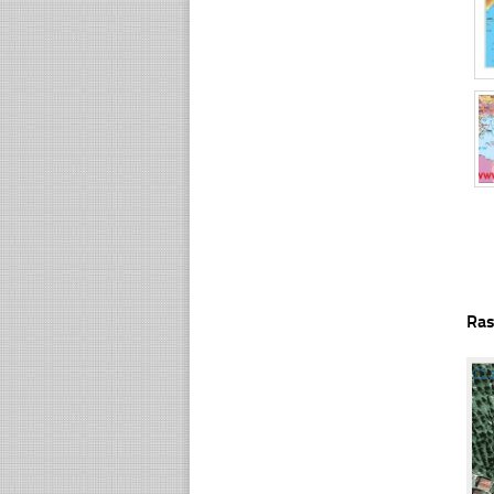
Ras
☐