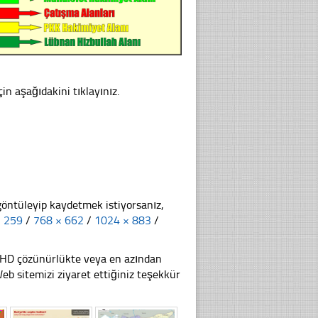
in aşağıdakini tıklayınız.
göntüleyip kaydetmek istiyorsanız,
× 259
/
768 × 662
/
1024 × 883
/
li HD çözünürlükte veya en azından
 sitemizi ziyaret ettiğiniz teşekkür