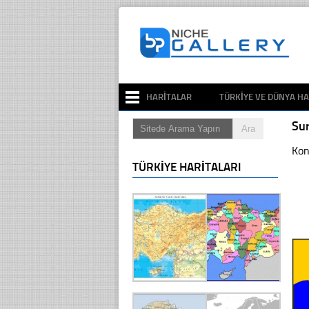
HARITALAR
TÜRKIYE VE DÜNYA HA
Su
Kon
TÜRKIYE HARITALARI