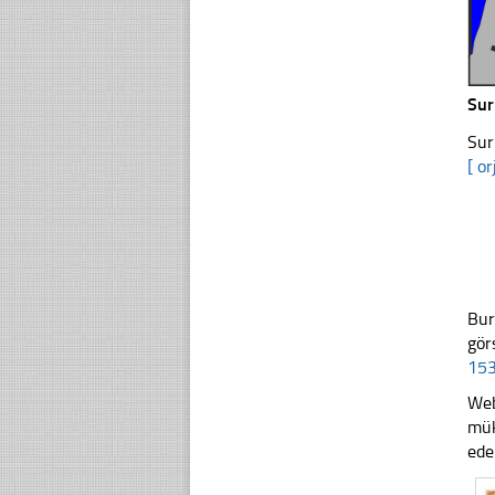
Su
Sur
[ or
Bur
gör
153
Web
mük
ede