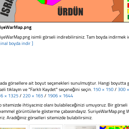
riyeWarMap.png
iyeWarMap.png isimli görseli indirebilirsiniz. Tam boyda indirmek iç
jinal boyda indir ]
ada görsellere ait boyut seçenekleri sunulmuştur. Hangi boyutta 
seli tıklayın ve "Farklı Kaydet" seçeneğini seçin.
150 × 150
/
300 
6 × 1325
/
220 × 165
/
1906 × 1644
 sitemizde ihtiyacınız olanı bulabileceğinizi umuyoruz. Bir görse
emmel görüntülerle gösterme çabasındayız. SuriyeWarMap.png Web
riz. Aradığınız görselleri sitemizde bulabilirsiniz.