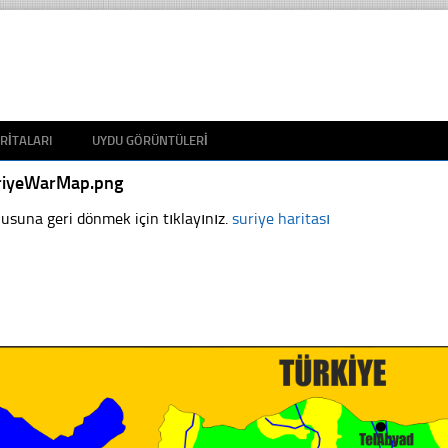
RITALARI
UYDU GÖRÜNTÜLERI
riyeWarMap.png
usuna geri dönmek için tıklayınız.
suriye haritası