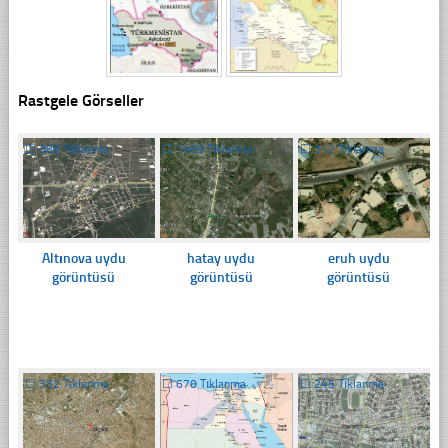
Rastgele Görseller
☐
388 Tıklanma
☐
1469 Tıklanma
☐
312 Tıklanma
Altınova uydu
hatay uydu
eruh uydu
görüntüsü
görüntüsü
görüntüsü
☐
332 Tıklanma
☐
670 Tıklanma
☐
245 Tıklanma