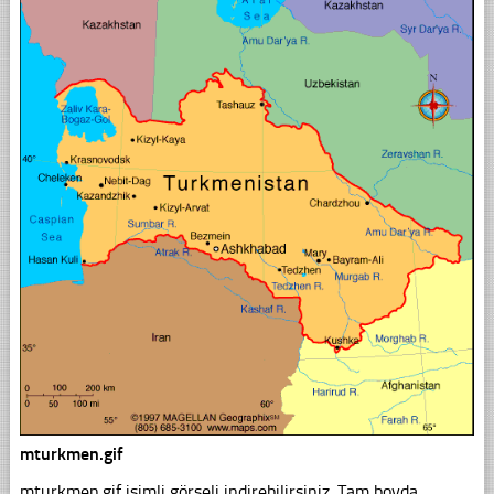
mturkmen.gif
mturkmen.gif isimli görseli indirebilirsiniz. Tam boyda