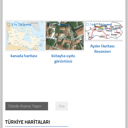
☐
314 Tıklanma
☐
241 Tıklanma
☐
1461 Tıklanma
Aydın Haritası
Resimleri
kanada haritası
kütayha uydu
görüntüsü
TÜRKIYE HARITALARI