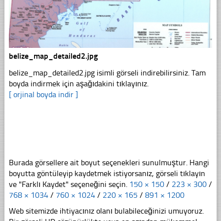
belize_map_detailed2.jpg
belize_map_detailed2.jpg isimli görseli indirebilirsiniz. Tam
boyda indirmek için aşağıdakini tıklayınız.
[ orjinal boyda indir ]
Burada görsellere ait boyut seçenekleri sunulmuştur. Hangi
boyutta göntüleyip kaydetmek istiyorsanız, görseli tıklayın
ve "Farklı Kaydet" seçeneğini seçin.
150 × 150
/
223 × 300
/
768 × 1034
/
760 × 1024
/
220 × 165
/
891 × 1200
Web sitemizde ihtiyacınız olanı bulabileceğinizi umuyoruz.