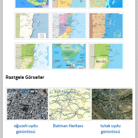
Rastgele Görseller
☐
275 Tıklanma
☐
351 Tıklanma
☐
296 Tıklanma
oğuzeli uydu
Batman Haritası
tutak uydu
görüntüsü
görüntüsü