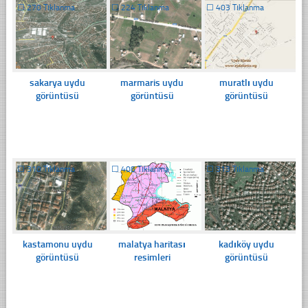
☐
270 Tıklanma
☐
224 Tıklanma
☐
403 Tıklanma
sakarya uydu
marmaris uydu
muratlı uydu
görüntüsü
görüntüsü
görüntüsü
☐
310 Tıklanma
☐
408 Tıklanma
☐
313 Tıklanma
kastamonu uydu
malatya haritası
kadıköy uydu
görüntüsü
resimleri
görüntüsü