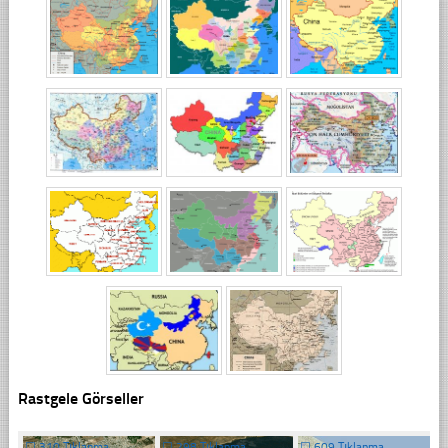
Rastgele Görseller
☐
310 Tıklanma
☐
298 Tıklanma
☐
609 Tıklanma