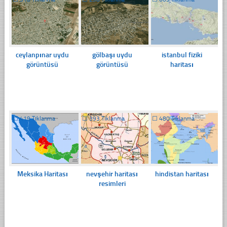
ceylanpınar uydu
gölbaşı uydu
istanbul fiziki
görüntüsü
görüntüsü
haritası
☐
419 Tıklanma
☐
393 Tıklanma
☐
480 Tıklanma
Meksika Haritası
nevşehir haritası
hindistan haritası
resimleri