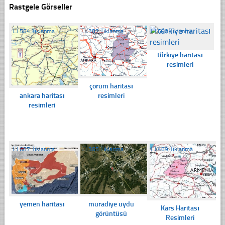
Rastgele Görseller
☐
564 Tıklanma
☐
382 Tıklanma
☐
690 Tıklanma
türkiye haritası
resimleri
çorum haritası
ankara haritası
resimleri
resimleri
☐
687 Tıklanma
☐
365 Tıklanma
☐
469 Tıklanma
yemen haritası
muradiye uydu
Kars Haritası
görüntüsü
Resimleri