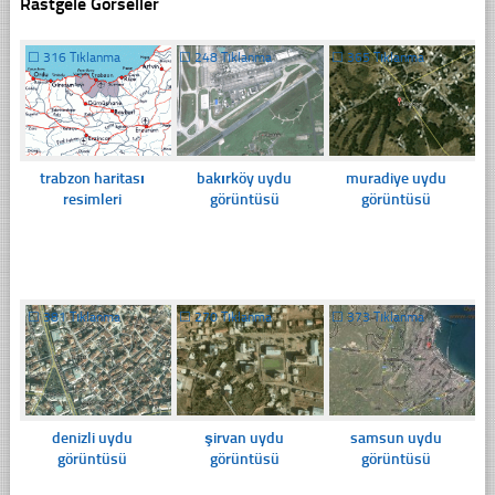
Rastgele Görseller
☐
316 Tıklanma
☐
248 Tıklanma
☐
365 Tıklanma
trabzon haritası
bakırköy uydu
muradiye uydu
resimleri
görüntüsü
görüntüsü
☐
381 Tıklanma
☐
270 Tıklanma
☐
373 Tıklanma
denizli uydu
şirvan uydu
samsun uydu
görüntüsü
görüntüsü
görüntüsü