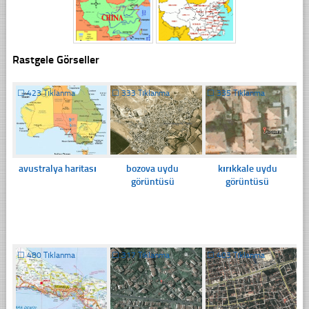
Rastgele Görseller
☐
423 Tıklanma
☐
333 Tıklanma
☐
335 Tıklanma
avustralya haritası
bozova uydu
kırıkkale uydu
görüntüsü
görüntüsü
☐
480 Tıklanma
☐
317 Tıklanma
☐
403 Tıklanma