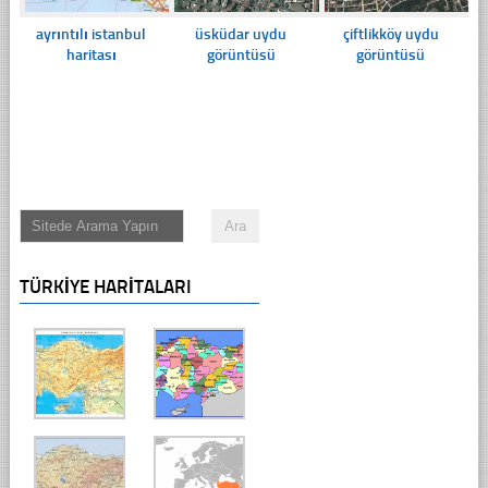
ayrıntılı istanbul
üsküdar uydu
çiftlikköy uydu
haritası
görüntüsü
görüntüsü
TÜRKIYE HARITALARI