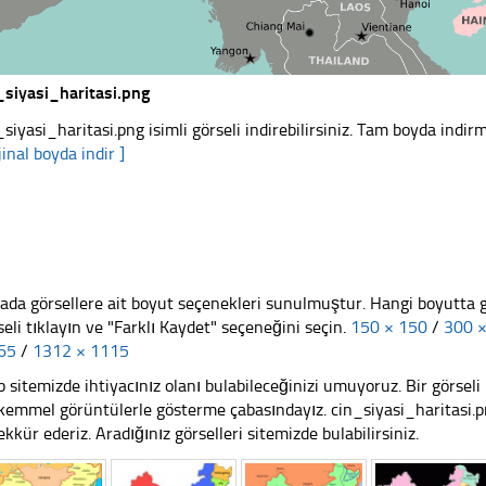
_siyasi_haritasi.png
_siyasi_haritasi.png isimli görseli indirebilirsiniz. Tam boyda indirm
jinal boyda indir ]
ada görsellere ait boyut seçenekleri sunulmuştur. Hangi boyutta 
seli tıklayın ve "Farklı Kaydet" seçeneğini seçin.
150 × 150
/
300 
65
/
1312 × 1115
 sitemizde ihtiyacınız olanı bulabileceğinizi umuyoruz. Bir görse
emmel görüntülerle gösterme çabasındayız. cin_siyasi_haritasi.pn
ekkür ederiz. Aradığınız görselleri sitemizde bulabilirsiniz.