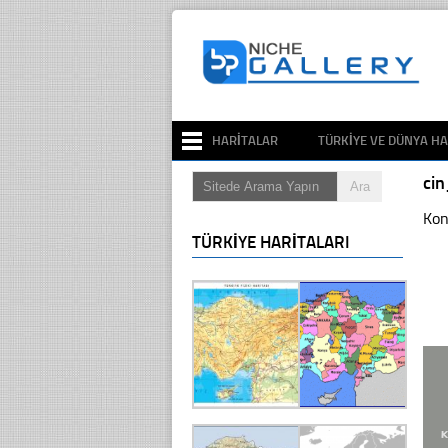
HARITALAR
TÜRKIYE VE DÜNYA HA
cin
Kon
TÜRKIYE HARITALARI