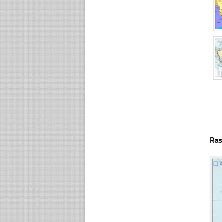
Ras
☐