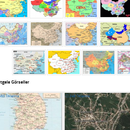
tgele Görseller
460 Tıklanma
☐
248 Tıklanma