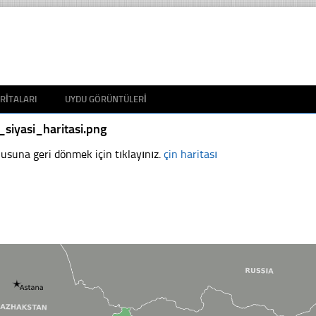
RITALARI
UYDU GÖRÜNTÜLERI
_siyasi_haritasi.png
usuna geri dönmek için tıklayınız.
çin haritası