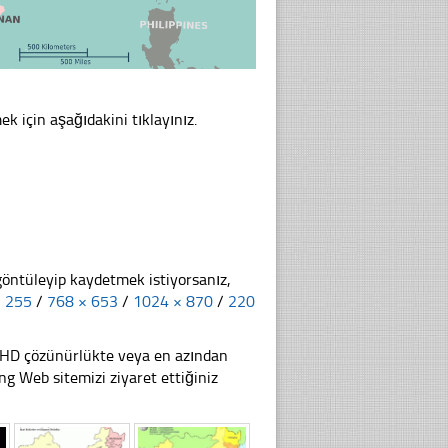
ek için aşağıdakini tıklayınız.
göntüleyip kaydetmek istiyorsanız,
× 255
/
768 × 653
/
1024 × 870
/
220
li HD çözünürlükte veya en azından
g Web sitemizi ziyaret ettiğiniz