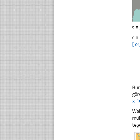
cin
cin
[ or
Bur
gör
× 1
Web
mük
teş