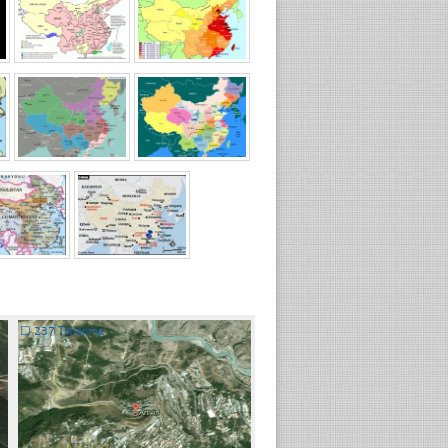
☐
237 Tıklanma