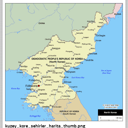
kuzey_kore_sehirler_harita_thumb.png