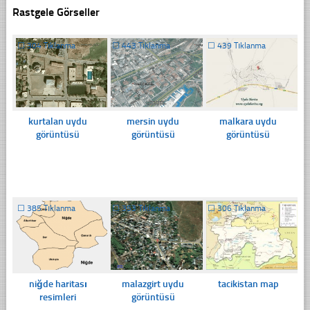
Rastgele Görseller
☐
304 Tıklanma
☐
443 Tıklanma
☐
439 Tıklanma
kurtalan uydu
mersin uydu
malkara uydu
görüntüsü
görüntüsü
görüntüsü
☐
385 Tıklanma
☐
353 Tıklanma
☐
306 Tıklanma
niğde haritası
malazgirt uydu
tacikistan map
resimleri
görüntüsü