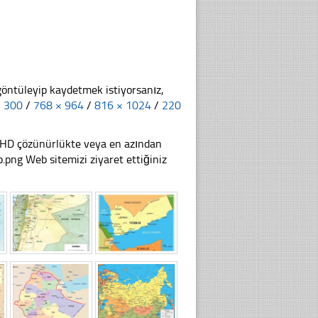
göntüleyip kaydetmek istiyorsanız,
× 300
/
768 × 964
/
816 × 1024
/
220
li HD çözünürlükte veya en azından
ng Web sitemizi ziyaret ettiğiniz