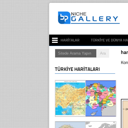
HARITALAR
TÜRKIYE VE DÜNYA HA
ha
Kon
TÜRKIYE HARITALARI