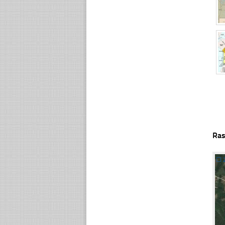
Ras
☐