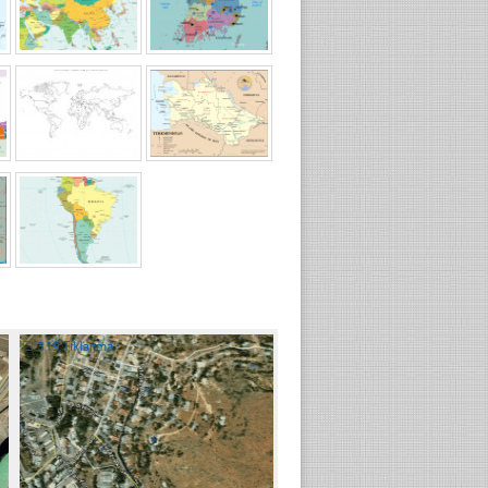
☐
319 Tıklanma