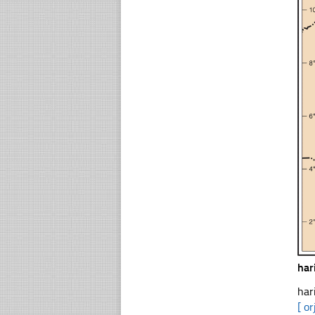
har
har
[ or