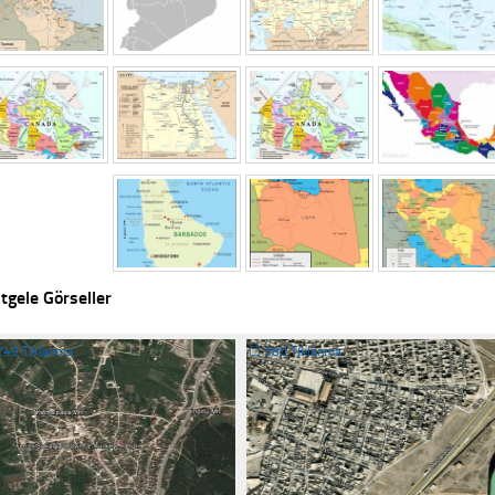
tgele Görseller
249 Tıklanma
☐
380 Tıklanma