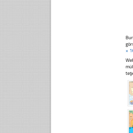
Bur
gör
× 1
Web
mük
teş