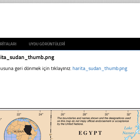
RITALARI
UYDU GÖRÜNTÜLERI
rita_sudan_thumb.png
usuna geri dönmek için tıklayınız.
harita_sudan_thumb.png