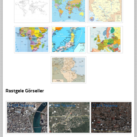
Rastgele Görseller
☐
558 Tıklanma
☐
388 Tıklanma
☐
324 Tıklanma