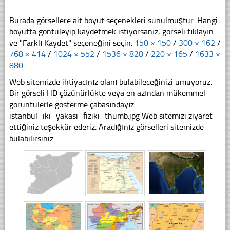
Burada görsellere ait boyut seçenekleri sunulmuştur. Hangi
boyutta göntüleyip kaydetmek istiyorsanız, görseli tıklayın
ve "Farklı Kaydet" seçeneğini seçin.
150 × 150
/
300 × 162
/
768 × 414
/
1024 × 552
/
1536 × 828
/
220 × 165
/
1633 ×
880
Web sitemizde ihtiyacınız olanı bulabileceğinizi umuyoruz.
Bir görseli HD çözünürlükte veya en azından mükemmel
görüntülerle gösterme çabasındayız.
istanbul_iki_yakasi_fiziki_thumb.jpg Web sitemizi ziyaret
ettiğiniz teşekkür ederiz. Aradığınız görselleri sitemizde
bulabilirsiniz.