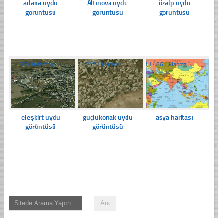
adana uydu
Altınova uydu
özalp uydu
görüntüsü
görüntüsü
görüntüsü
☐
283 Tıklanma
☐
247 Tıklanma
☐
486 Tıklanma
eleşkirt uydu
güçlükonak uydu
asya haritası
görüntüsü
görüntüsü