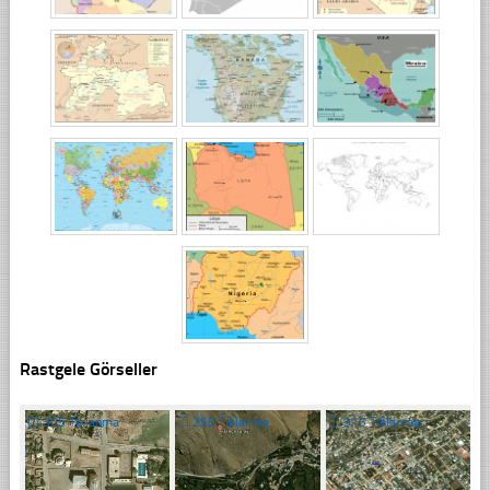
Rastgele Görseller
☐
305 Tıklanma
☐
256 Tıklanma
☐
315 Tıklanma