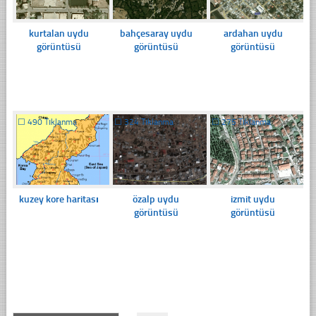
kurtalan uydu
bahçesaray uydu
ardahan uydu
görüntüsü
görüntüsü
görüntüsü
☐
490 Tıklanma
☐
324 Tıklanma
☐
275 Tıklanma
kuzey kore haritası
özalp uydu
izmit uydu
görüntüsü
görüntüsü