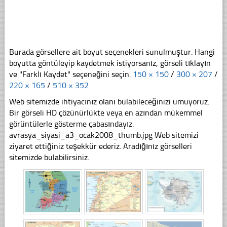
Burada görsellere ait boyut seçenekleri sunulmuştur. Hangi
boyutta göntüleyip kaydetmek istiyorsanız, görseli tıklayın
ve "Farklı Kaydet" seçeneğini seçin.
150 × 150
/
300 × 207
/
220 × 165
/
510 × 352
Web sitemizde ihtiyacınız olanı bulabileceğinizi umuyoruz.
Bir görseli HD çözünürlükte veya en azından mükemmel
görüntülerle gösterme çabasındayız.
avrasya_siyasi_a3_ocak2008_thumb.jpg Web sitemizi
ziyaret ettiğiniz teşekkür ederiz. Aradığınız görselleri
sitemizde bulabilirsiniz.