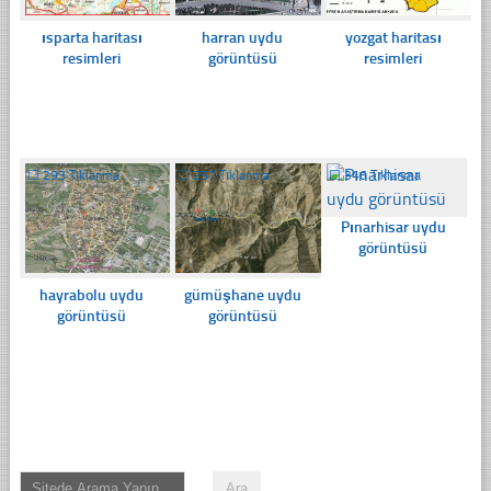
ısparta haritası
harran uydu
yozgat haritası
resimleri
görüntüsü
resimleri
☐
293 Tıklanma
☐
257 Tıklanma
☐
346 Tıklanma
Pınarhisar uydu
görüntüsü
hayrabolu uydu
gümüşhane uydu
görüntüsü
görüntüsü