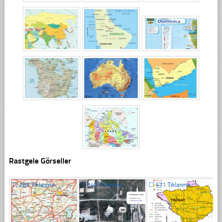
Rastgele Görseller
☐
285 Tıklanma
☐
348 Tıklanma
☐
471 Tıklanma