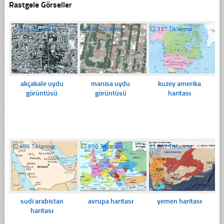
Rastgele Görseller
☐
376 Tıklanma
☐
339 Tıklanma
☐
337 Tıklanma
akçakale uydu
manisa uydu
kuzey amerika
görüntüsü
görüntüsü
haritası
☐
486 Tıklanma
☐
850 Tıklanma
☐
687 Tıklanma
sudi arabistan
avrupa haritası
yemen haritası
haritası