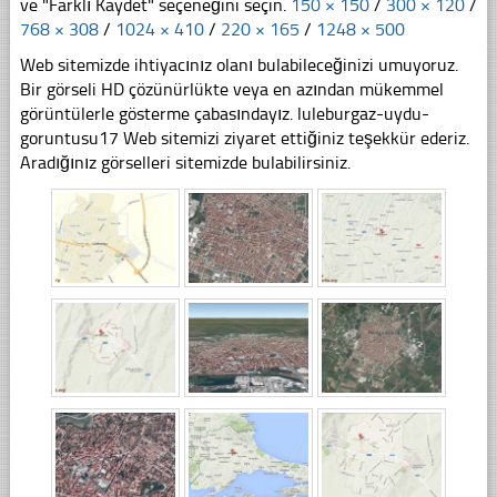
ve "Farklı Kaydet" seçeneğini seçin.
150 × 150
/
300 × 120
/
768 × 308
/
1024 × 410
/
220 × 165
/
1248 × 500
Web sitemizde ihtiyacınız olanı bulabileceğinizi umuyoruz.
Bir görseli HD çözünürlükte veya en azından mükemmel
görüntülerle gösterme çabasındayız. luleburgaz-uydu-
goruntusu17 Web sitemizi ziyaret ettiğiniz teşekkür ederiz.
Aradığınız görselleri sitemizde bulabilirsiniz.