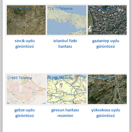
☐
208 Tıklanma
☐
611 Tıklanma
☐
415 Tıklanma
sincik uydu
istanbul fiziki
gaziantep uydu
görüntüsü
haritası
görüntüsü
☐
465 Tıklanma
☐
336 Tıklanma
☐
448 Tıklanma
gebze uydu
giresun haritası
yüksekova uydu
görüntüsü
resimleri
görüntüsü