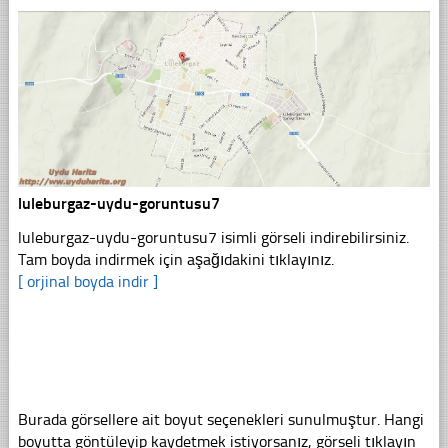
luleburgaz-uydu-goruntusu7
luleburgaz-uydu-goruntusu7 isimli görseli indirebilirsiniz.
Tam boyda indirmek için aşağıdakini tıklayınız.
[ orjinal boyda indir ]
Burada görsellere ait boyut seçenekleri sunulmuştur. Hangi
boyutta göntüleyip kaydetmek istiyorsanız, görseli tıklayın