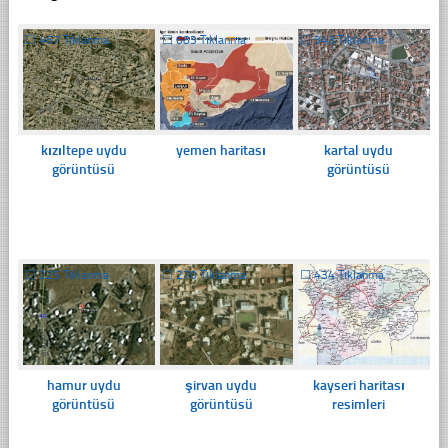
☐
467 Tıklanma
☐
683 Tıklanma
☐
343 Tıklanma
kızıltepe uydu
yemen haritası
kartal uydu
görüntüsü
görüntüsü
☐
225 Tıklanma
☐
270 Tıklanma
☐
434 Tıklanma
hamur uydu
şirvan uydu
kayseri haritası
görüntüsü
görüntüsü
resimleri