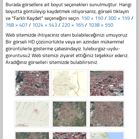
Burada görsellere ait boyut seçenekleri sunulmuştur. Hangi
boyutta göntüleyip kaydetmek istiyorsanız, görseli tıklayın
ve "Farklı Kaydet" seçeneğini seçin.
150 × 150
/
300 × 159
/
768 × 407
/
1024 × 543
/
220 × 165
/
1038 × 550
Web sitemizde ihtiyacınız olanı bulabileceğinizi umuyoruz.
Bir görseli HD çözünürlükte veya en azından mükemmel
görüntülerle gösterme çabasındayız. luleburgaz-uydu-
goruntusu2 Web sitemizi ziyaret ettiğiniz teşekkür ederiz.
Aradığınız görselleri sitemizde bulabilirsiniz.