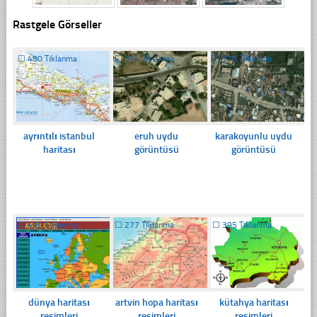
Rastgele Görseller
☐
480 Tıklanma
☐
314 Tıklanma
☐
176 Tıklanma
ayrıntılı istanbul
eruh uydu
karakoyunlu uydu
haritası
görüntüsü
görüntüsü
☐
499 Tıklanma
☐
277 Tıklanma
☐
395 Tıklanma
dünya haritası
artvin hopa haritası
kütahya haritası
resimleri
resimleri
resimleri