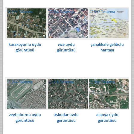
☐
171 Tıklanma
☐
334 Tıklanma
☐
597 Tıklanma
karakoyunlu uydu
vize uydu
çanakkale gelibolu
görüntüsü
görüntüsü
haritası
☐
244 Tıklanma
☐
316 Tıklanma
☐
380 Tıklanma
zeytinburnu uydu
üsküdar uydu
alanya uydu
görüntüsü
görüntüsü
görüntüsü