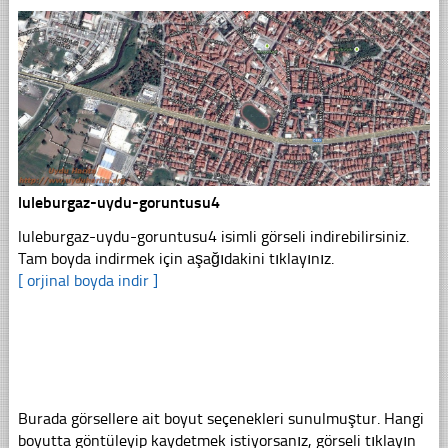
luleburgaz-uydu-goruntusu4
luleburgaz-uydu-goruntusu4 isimli görseli indirebilirsiniz.
Tam boyda indirmek için aşağıdakini tıklayınız.
[ orjinal boyda indir ]
Burada görsellere ait boyut seçenekleri sunulmuştur. Hangi
boyutta göntüleyip kaydetmek istiyorsanız, görseli tıklayın