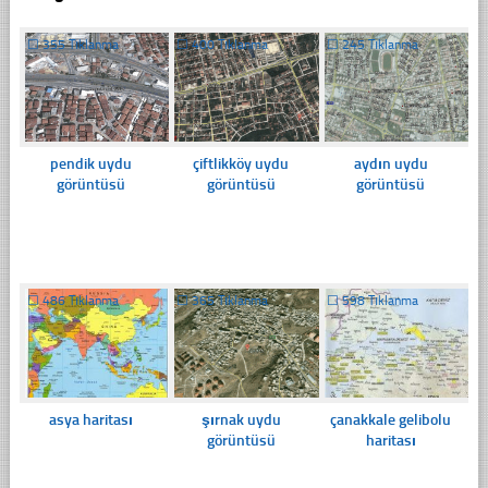
☐
355 Tıklanma
☐
400 Tıklanma
☐
245 Tıklanma
pendik uydu
çiftlikköy uydu
aydın uydu
görüntüsü
görüntüsü
görüntüsü
☐
486 Tıklanma
☐
365 Tıklanma
☐
598 Tıklanma
asya haritası
şırnak uydu
çanakkale gelibolu
görüntüsü
haritası