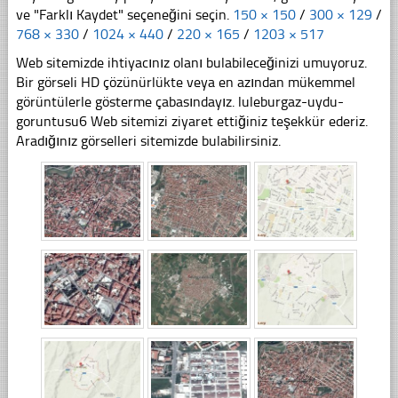
ve "Farklı Kaydet" seçeneğini seçin.
150 × 150
/
300 × 129
/
768 × 330
/
1024 × 440
/
220 × 165
/
1203 × 517
Web sitemizde ihtiyacınız olanı bulabileceğinizi umuyoruz.
Bir görseli HD çözünürlükte veya en azından mükemmel
görüntülerle gösterme çabasındayız. luleburgaz-uydu-
goruntusu6 Web sitemizi ziyaret ettiğiniz teşekkür ederiz.
Aradığınız görselleri sitemizde bulabilirsiniz.