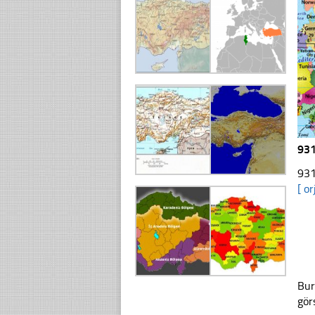
931
931
[ or
Bur
gör