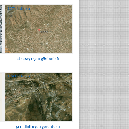
☐
274 Tıklanma
aksaray uydu görüntüsü
☐
298 Tıklanma
şemdinli uydu görüntüsü