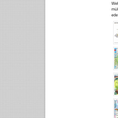
Web
mük
ede