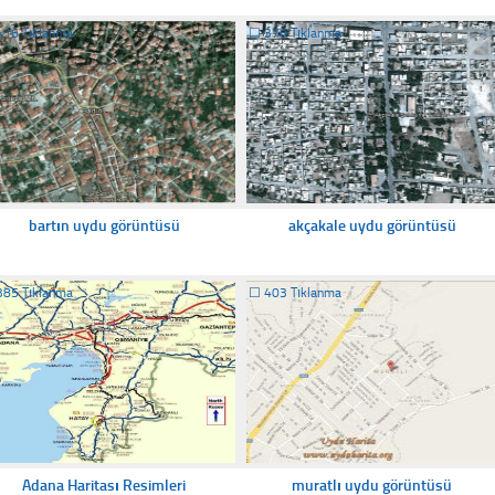
416 Tıklanma
☐
376 Tıklanma
bartın uydu görüntüsü
akçakale uydu görüntüsü
385 Tıklanma
☐
403 Tıklanma
Adana Haritası Resimleri
muratlı uydu görüntüsü