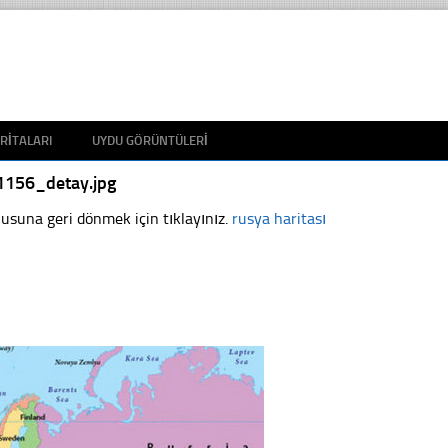
RITALARI
UYDU GÖRÜNTÜLERI
1156_detay.jpg
usuna geri dönmek için tıklayınız.
rusya haritası