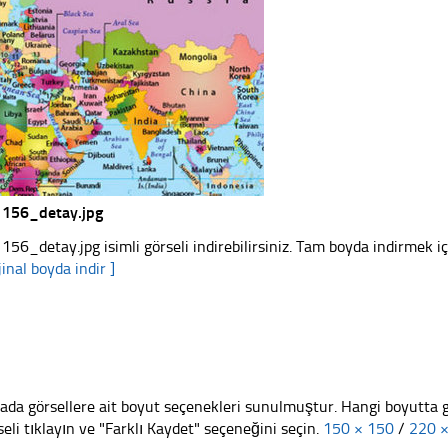
156_detay.jpg
156_detay.jpg isimli görseli indirebilirsiniz. Tam boyda indirmek iç
jinal boyda indir ]
ada görsellere ait boyut seçenekleri sunulmuştur. Hangi boyutta 
seli tıklayın ve "Farklı Kaydet" seçeneğini seçin.
150 × 150
/
220 