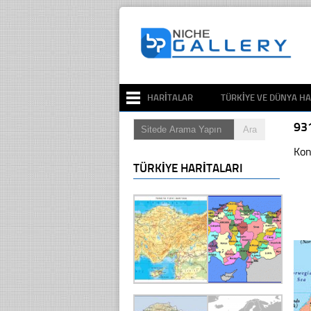
HARITALAR
TÜRKIYE VE DÜNYA HA
93
Kon
TÜRKIYE HARITALARI