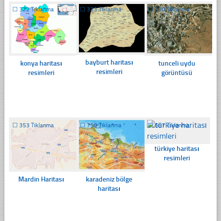
☐
322 Tıklanma
☐
333 Tıklanma
☐
320 Tıklanma
bayburt haritası
konya haritası
tunceli uydu
resimleri
resimleri
görüntüsü
☐
353 Tıklanma
☐
750 Tıklanma
☐
687 Tıklanma
türkiye haritası
resimleri
Mardin Haritası
karadeniz bölge
haritası