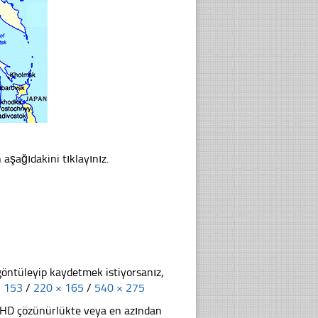
 aşağıdakini tıklayınız.
göntüleyip kaydetmek istiyorsanız,
× 153
/
220 × 165
/
540 × 275
li HD çözünürlükte veya en azından