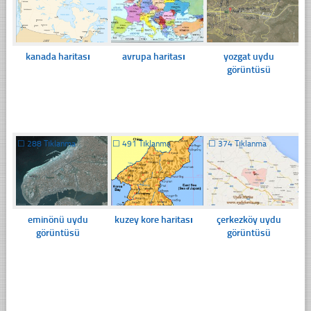
kanada haritası
avrupa haritası
yozgat uydu
görüntüsü
☐
288 Tıklanma
☐
491 Tıklanma
☐
374 Tıklanma
eminönü uydu
kuzey kore haritası
çerkezköy uydu
görüntüsü
görüntüsü