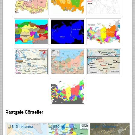
Rastgele Görseller
☐
313 Tıklanma
☐
850 Tıklanma
☐
341 Tıklanma