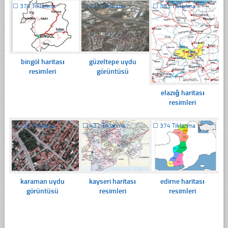
☐
376 Tıklanma
☐
215 Tıklanma
☐
381 Tıklanma
bingöl haritası
güzeltepe uydu
resimleri
görüntüsü
elazığ haritası
resimleri
☐
270 Tıklanma
☐
437 Tıklanma
☐
374 Tıklanma
karaman uydu
kayseri haritası
edirne haritası
görüntüsü
resimleri
resimleri