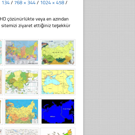
× 134
/
768 × 344
/
1024 × 458
/
li HD çözünürlükte veya en azından
itemizi ziyaret ettiğiniz teşekkür