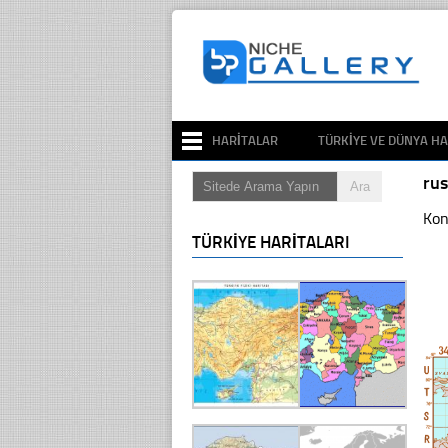
HARITALAR
TÜRKIYE VE DÜNYA HA
rus
Kon
TÜRKIYE HARITALARI