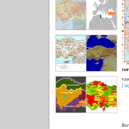
rus
rus
[ or
Bur