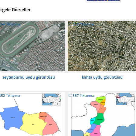
tgele Görseller
244 Tıklanma
☐
350 Tıklanma
zeytinburnu uydu görüntüsü
kahta uydu görüntüsü
352 Tıklanma
☐
367 Tıklanma