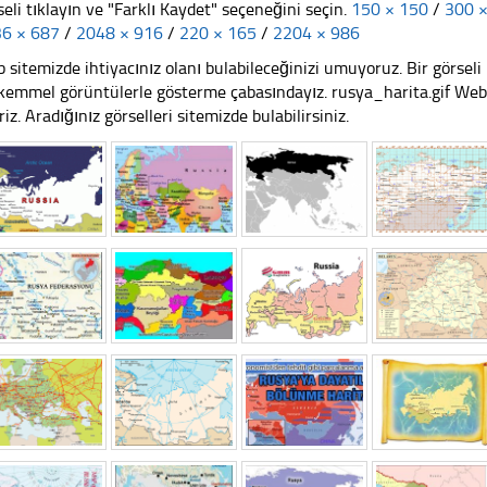
seli tıklayın ve "Farklı Kaydet" seçeneğini seçin.
150 × 150
/
300 
6 × 687
/
2048 × 916
/
220 × 165
/
2204 × 986
 sitemizde ihtiyacınız olanı bulabileceğinizi umuyoruz. Bir görse
emmel görüntülerle gösterme çabasındayız. rusya_harita.gif Web s
riz. Aradığınız görselleri sitemizde bulabilirsiniz.