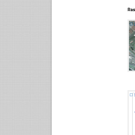
Ras
☐
☐