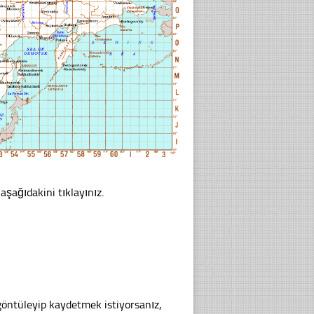
 aşağıdakini tıklayınız.
göntüleyip kaydetmek istiyorsanız,