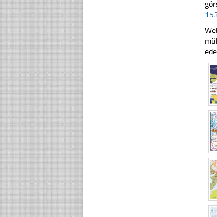
gör
153
Web
mük
ede