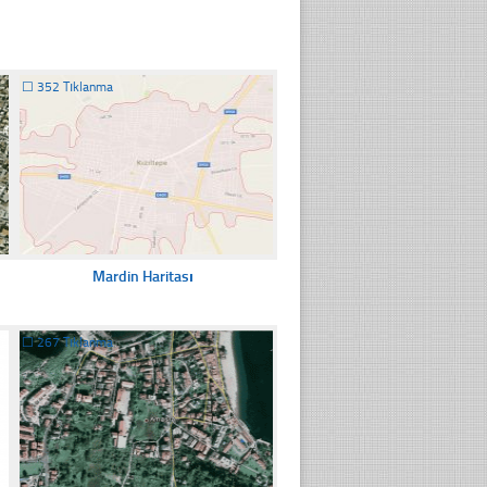
☐
352 Tıklanma
Mardin Haritası
☐
267 Tıklanma