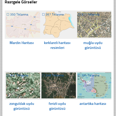
Rastgele Görseller
☐
350 Tıklanma
☐
367 Tıklanma
☐
317 Tıklanma
Mardin Haritası
kırklareli haritası
muğla uydu
resimleri
görüntüsü
☐
342 Tıklanma
☐
248 Tıklanma
☐
394 Tıklanma
zonguldak uydu
ferizli uydu
antartika haritası
görüntüsü
görüntüsü