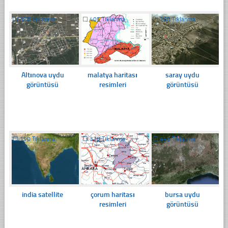
☐
388 Tıklanma
☐
405 Tıklanma
☐
268 Tıklanma
Altınova uydu
malatya haritası
saray uydu
görüntüsü
resimleri
görüntüsü
☐
190 Tıklanma
☐
378 Tıklanma
☐
445 Tıklanma
india satellite
çorum haritası
bursa uydu
resimleri
görüntüsü