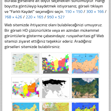
Burada görsellere ait boyut seçenekleri sunulmuştur. Hangi
boyutta göntüleyip kaydetmek istiyorsanız, görseli tıklayın
ve "Farklı Kaydet" seçeneğini seçin.
150 × 150
/
300 × 166
/
768 × 426
/
220 × 165
/
950 × 527
Web sitemizde ihtiyacınız olanı bulabileceğinizi umuyoruz.
Bir görseli HD çözünürlükte veya en azından mükemmel
görüntülerle gösterme çabasındayız. rusyaxharitasi.gif Web
sitemizi ziyaret ettiğiniz teşekkür ederiz. Aradığınız
görselleri sitemizde bulabilirsiniz.