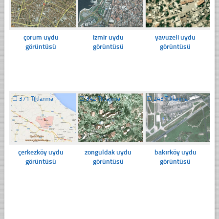
çorum uydu
izmir uydu
yavuzeli uydu
görüntüsü
görüntüsü
görüntüsü
☐
371 Tıklanma
☐
342 Tıklanma
☐
243 Tıklanma
çerkezköy uydu
zonguldak uydu
bakırköy uydu
görüntüsü
görüntüsü
görüntüsü