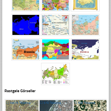
Rastgele Görseller
☐
44616 Tıklanma
☐
570 Tıklanma
☐
306 Tıklanma