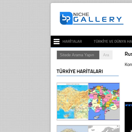
HARITALAR
TÜRKIYE VE DÜNYA HA
Ru
Kon
TÜRKIYE HARITALARI