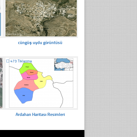
cüngüş uydu görüntüsü
☐
473 Tıklanma
Ardahan Haritası Resimleri