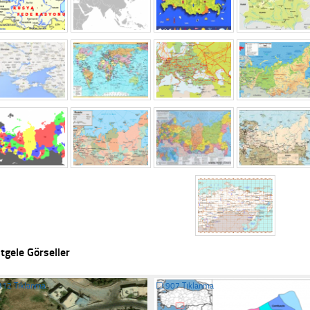
tgele Görseller
312 Tıklanma
☐
907 Tıklanma