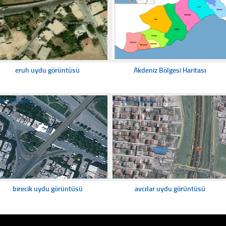
eruh uydu görüntüsü
Akdeniz Bölgesi Haritası
374 Tıklanma
☐
297 Tıklanma
birecik uydu görüntüsü
avcılar uydu görüntüsü