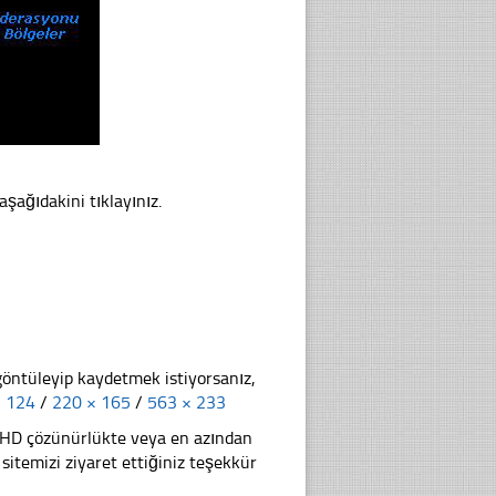
aşağıdakini tıklayınız.
göntüleyip kaydetmek istiyorsanız,
× 124
/
220 × 165
/
563 × 233
li HD çözünürlükte veya en azından
temizi ziyaret ettiğiniz teşekkür