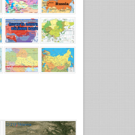
☐
213 Tıklanma