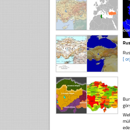
Rus
Rus
[ or
Bur
gör
Web
mük
ede